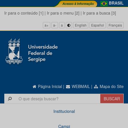
BRASIL
Ir para o conteúdo [1]
|
Ir para o menu [2]
|
Ir para a busca [3]
a+
a-
a
English
Español
Français
Página Inicial
|
WEBMAIL
|
Mapa do Site
Institucional
Campi